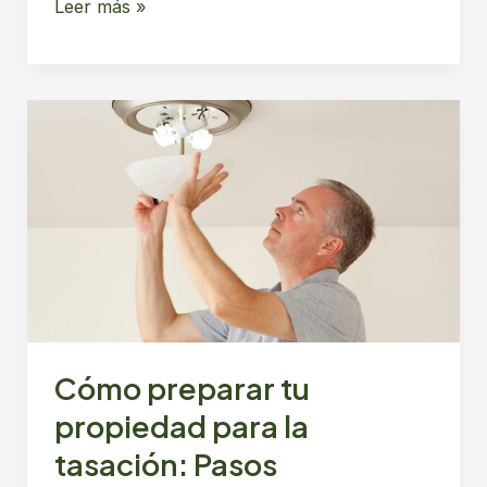
Claves
Leer más »
del
Proceso
de
Compra-
Venta
de
Propiedades
en
Chile
Cómo preparar tu
propiedad para la
tasación: Pasos